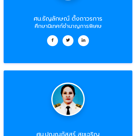
ศน.ธัญลักษณ์ ตั้งถาวรการ
ศึกษานิเทศก์ชำนาญการพิเศษ
ศน.ปุณณภัสสร์ สุขเจริญ