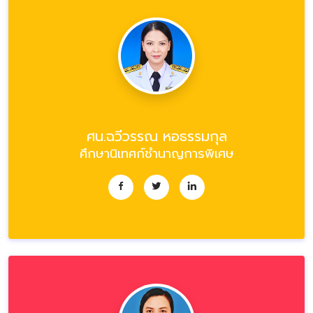
ศน.ฉวีวรรณ หอธรรมกุล
ศึกษานิเทศก์ชำนาญการพิเศษ