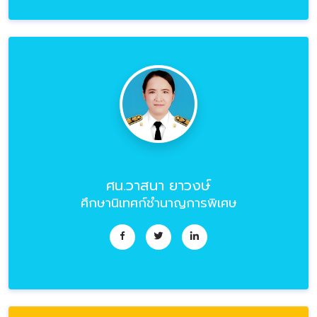
ศน.วาสนา ยาวงษ์
ศึกษานิเทศก์ชำนาญการพิเศษ