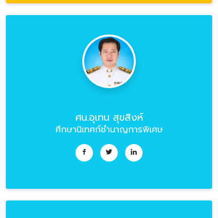
ศน.อุเทน สุขสิงห์
ศึกษานิเทศก์ชำนาญการพิเศษ