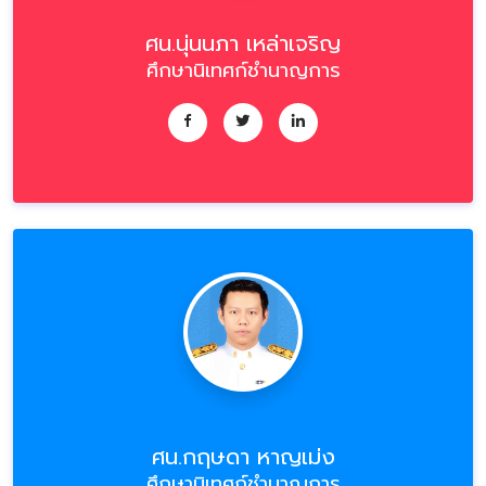
ศน.นุ่นนภา เหล่าเจริญ
ศึกษานิเทศก์ชำนาญการ
ศน.กฤษดา หาญเม่ง
ศึกษานิเทศก์ชำนาญการ