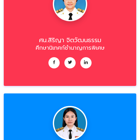
ศน.สิริญา จิตวัฒนธรรม
ศึกษานิเทศก์ชำนาญการพิเศษ