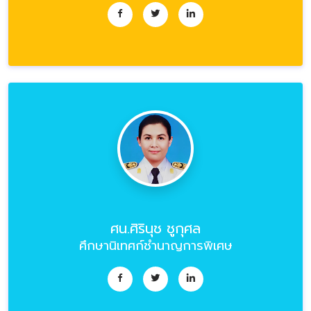
ศน.ศิรินุช ชูกุศล
ศึกษานิเทศก์ชำนาญการพิเศษ